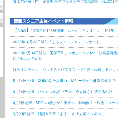
直木賞作家・門井慶喜氏 関西プレスクラブ講演詳報 （写真
【New】
2023年3月25日開催「もっと、たくましく～101年
2022年10月22日開催「まるフェスジャズコンサート」
2022年7月30日開催 国際平和シンポジウム2022「核兵器
にさせないために」
録画オンライン「パルナス再びプラス～今も愛され続けるわけ
5月14日開催「麻雀の新たな魅力～Ｍリーグから健康麻雀まで
4月24日開催「パルナス再び プラス～今も愛され続けるわけ」
4月2日開催「SDGsの学びから実践へ～映画自主上映会＋ユー
3月20日開催 対談＆演舞「ようこそ 上方舞の世界へ」