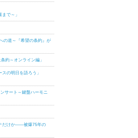
雀まで～」
廃絶への道～『希望の条約』が
禁止条約～オンライン編」
ガースの明日を語ろう」
ムコンサート～鍵盤ハーモニ
ナだけか――被爆75年の