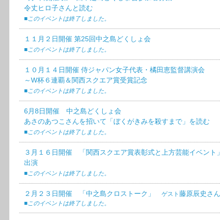
令丈ヒロ子さんと読む
■このイベントは終了しました。
１１月２日開催 第25回中之島どくしょ会
■このイベントは終了しました。
１０月１４日開催 侍ジャパン女子代表・橘田恵監督講演会
～W杯６連覇＆関西スクエア賞受賞記念
■このイベントは終了しました。
6月8日開催 中之島どくしょ会
あさのあつこさんを招いて「ぼくがきみを殺すまで」を読む
■このイベントは終了しました。
３月１６日開催 「関西スクエア賞表彰式と上方芸能イベント
出演
■
このイベントは終了しました。
２月２３日開催 「中之島クロストーク」
藤原辰史さん
ゲスト
■
このイベントは終了しました。