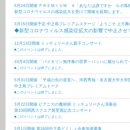
5月24日開催 ＰＲＥＭＩＵＭ Ａ「あなたは誰ですか ルポ孤
新型コロナウイルスの感染拡大を受けて開催を延期します。
3月15日開催予定 中之島プレミアムステージ「ようこそ 上方
◆新型コロナウィルス感染症拡大の影響で中止させ
12月13日開催 ミッチュリーさん親子コンサート
■このイベントは終了しました。
10月4日開催 「バイオリン無伴奏の世界～バッハに魅せられて
■このイベントは終了しました。
5月31日開催 「平成の先の皇室へ」河西秀哉・名古屋大学大学
中之島プレミアムトーク
■このイベントは終了しました。
3月22日開催 ピアニカの魔術師 ミッチュリーさん演奏会
第10回関西スクエア賞受賞記念コンサート
■このイベントは終了しました。
3月1日開催 第26回中之島どくしょ会参加者募集