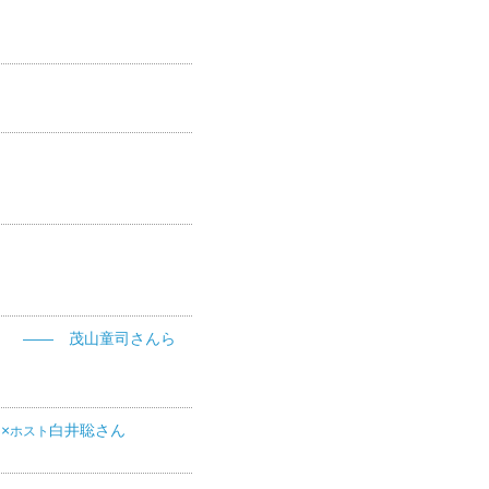
」 ―― 茂山童司さんら
×
白井聡さん
ホスト