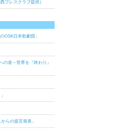
は関西プレスクラブ提供）
目のOSK日本歌劇団」
廃絶への道～世界を『終わり』
」
～」
スからの提言発表」